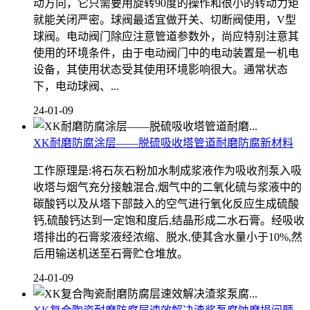
动方向，它只需要用旋转90度的操作和很小的转动力矩
就能关闭严密。球阀最适宜做开关、切断阀使用，V型
球阀。电动阀门除应注意管道参数外，尚应特别注意其
使用的环境条件，由于电动阀门中的电动装置是一机电
设备，其使用状态受其使用环境影响很大。通常状态
下，电动球阀、...
24-01-09
XK耐磨防腐涂层——脱硫吸收塔管道耐磨防腐新材料
工作原理是:将石灰石粉加水制成浆液作为吸收剂泵入吸
收塔与烟气充分接触混合,烟气中的二氧化硫与浆液中的
碳酸钙以及从塔下部鼓入的空气进行氧化反应生成硫酸
钙,硫酸钙达到一定饱和度后,结晶形成二水石膏。经吸收
塔排出的石膏浆液经浓缩、脱水,使其含水量小于10%,然
后用输送机送至石膏贮仓堆放。
24-01-09