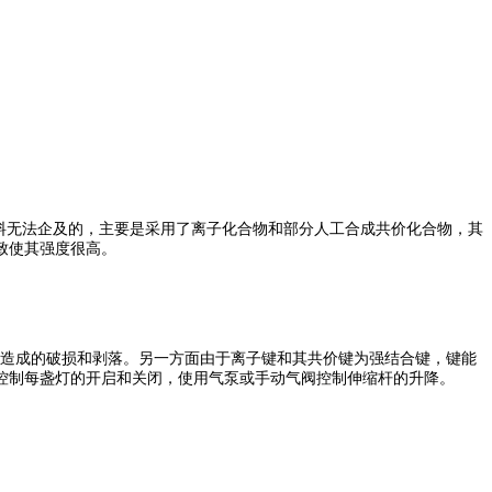
注料无法企及的，主要是采用了离子化合物和部分人工合成共价化合物，其
致使其强度很高。
造成的破损和剥落。另一方面由于离子键和其共价键为强结合键，键能
控制每盏灯的开启和关闭，使用气泵或手动气阀控制伸缩杆的升降。