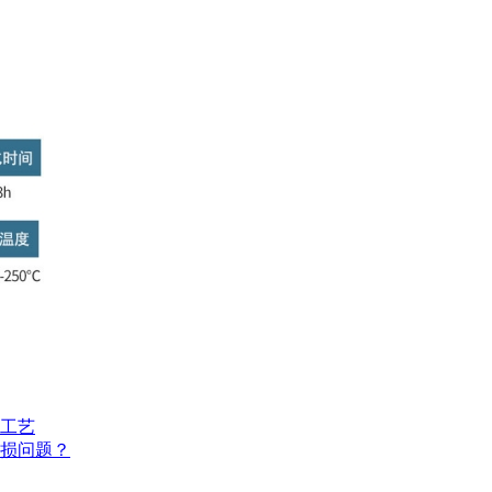
工艺
损问题？